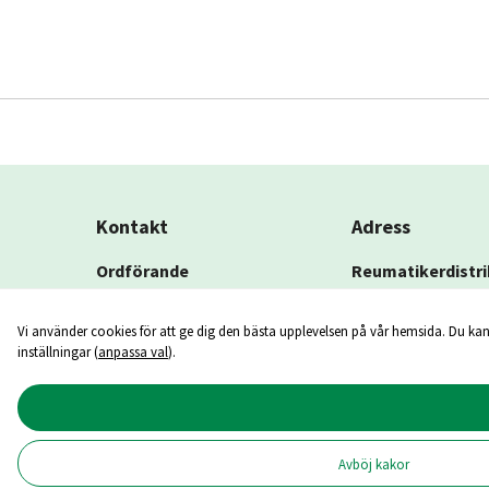
Kontakt
Adress
Ordförande
Reumatikerdistri
Per-Olof Dürango
Kronoberg
Tel: 070-52 804 03
Högsbyvägen 3, pl
Vi använder cookies för att ge dig den bästa upplevelsen på vår hemsida. Du kan
E-post: per-
352 74 VÄXJÖ (Räp
inställningar (
anpassa val
).
olof.durango@reumatiker.se
Avböj kakor