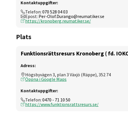
Kontaktuppgifter:
Telefon:
070 528 04 03
Epost:
Per-Olof.Durango@reumatiker.se
https://kronoberg.reumatiker.se/
Plats
Funktionsrättsresurs Kronoberg ( fd. IOK
Adress:
Högsbyvägen 3, plan 3 Växjö (Räppe), 352 74
Öppna i Google Maps
Kontaktuppgifter:
Telefon:
0470 - 71 10 50
https://www.funktionsrattsresurs.se/