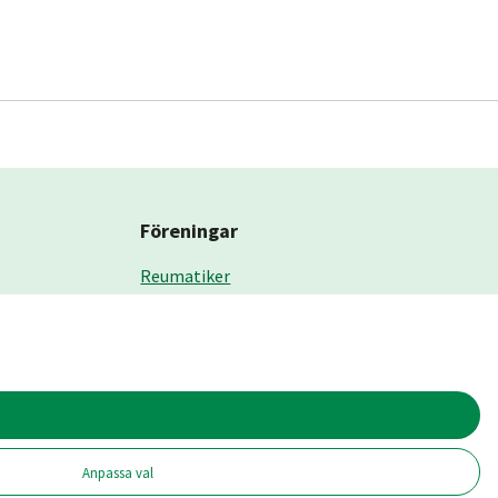
Föreningar
Reumatiker
Kronoberg
Alvesta
Ljungby
Växjö
Älmhult
Anpassa val