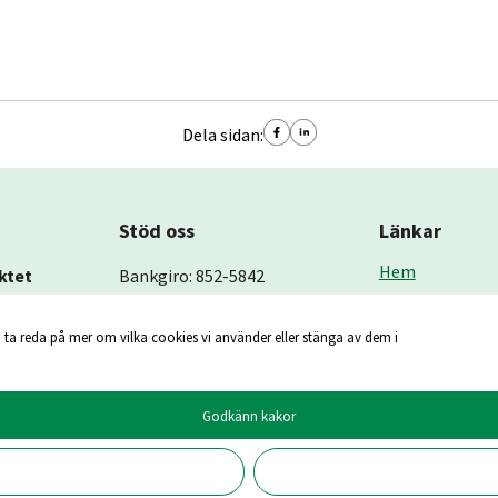
Dela sidan:
Stöd oss
Länkar
Hem
ktet
Bankgiro: 852-5842
Om oss
an 3
 ta reda på mer om vilka cookies vi använder eller stänga av dem i
Kontakt
pe)
Godkänn kakor