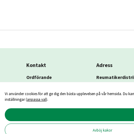
Kontakt
Adress
Ordförande
Reumatikerdistri
Per-Olof Dürango
Kronoberg
Tel: 070-52 804 03
Högsbyvägen 3, pl
Vi använder cookies för att ge dig den bästa upplevelsen på vår hemsida. Du kan
E-post: per-
352 74 VÄXJÖ (Räp
inställningar (
anpassa val
).
olof.durango@reumatiker.se
Avböj kakor