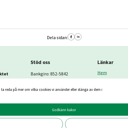
Dela sidan:
Stöd oss
Länkar
Hem
ktet
Bankgiro: 852-5842
Om oss
an 3
 ta reda på mer om vilka cookies vi använder eller stänga av dem i
Kontakt
pe)
Godkänn kakor