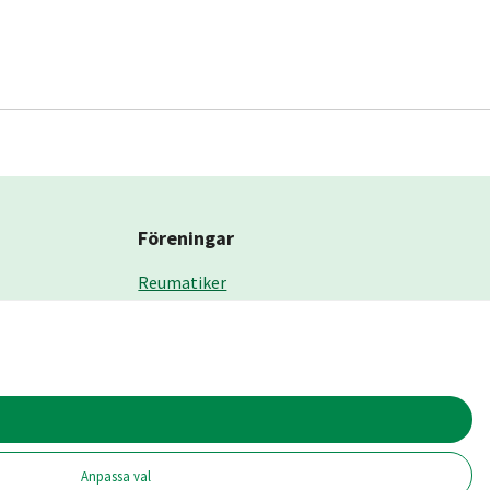
Föreningar
Reumatiker
Kronoberg
Alvesta
Ljungby
Växjö
Älmhult
Anpassa val